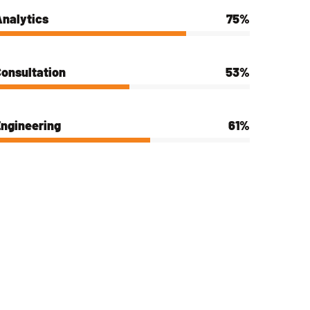
nalytics
75%
onsultation
53%
ngineering
61%