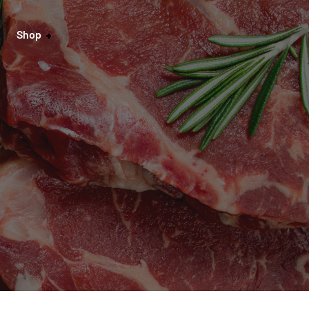
Shop
onto
gsarten
darten
ufsbelehrung