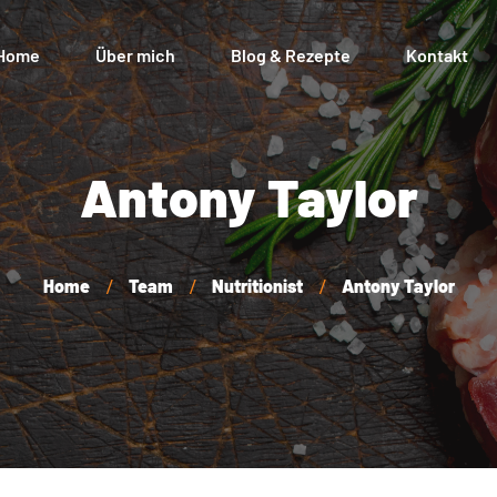
Home
Über mich
Blog & Rezepte
Kontakt
Mein K
Antony Taylor
Zahlun
Versan
Home
Team
Nutritionist
Antony Taylor
Widerr
AGB