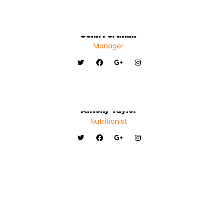
John Portman
Manager
Antony Taylor
Nutritionist