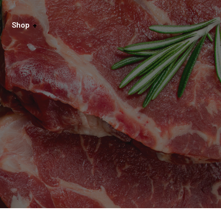
Shop
onto
gsarten
darten
ufsbelehrung