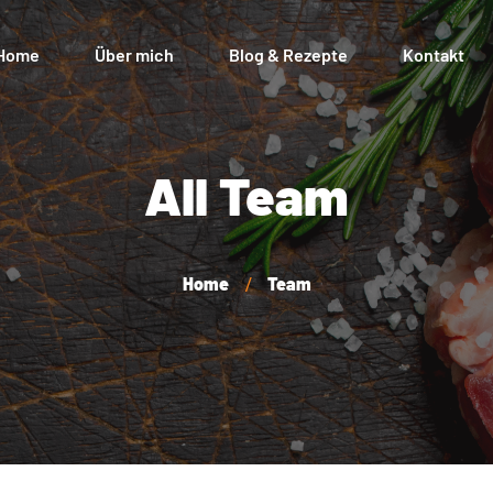
Home
Über mich
Blog & Rezepte
Kontakt
Mein K
All Team
Zahlun
Versan
Home
Team
Widerr
AGB