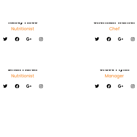
Kelley Miles
Sherman Warner
Nutritionist
Chef
Brian Marsh
Grace Flynn
Nutritionist
Manager