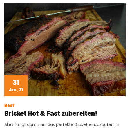
31
Jan., 21
Beef
Brisket Hot & Fast zubereiten!
Alles fängt damit an, das perfekte Brisket einzukaufen. In