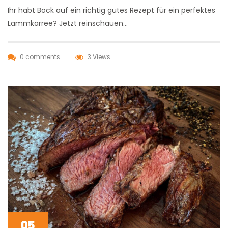
Ihr habt Bock auf ein richtig gutes Rezept für ein perfektes
Lammkarree? Jetzt reinschauen…
0 comments
3 Views
05