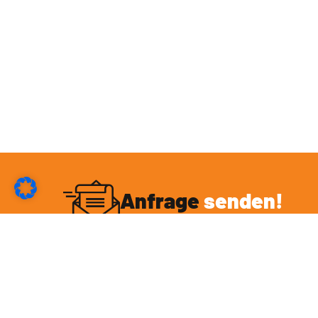
Anfrage
senden!
Du möchtest mit mir eine Kooperation eingehen
oder hast sonstige Fragen rund um das Thema
BBQ? Sende mir deine Anfrage und ich melde mich