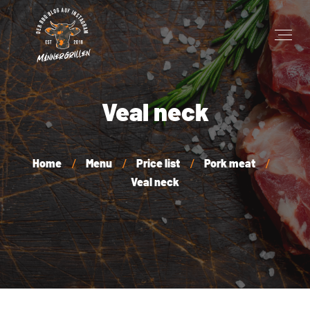
Veal neck
Home
Menu
Price list
Pork meat
Veal neck