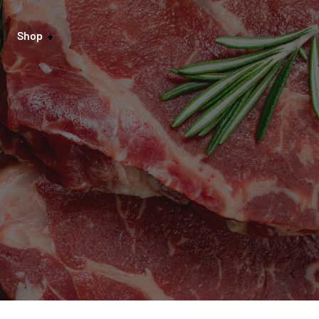
Shop
onto
gsarten
darten
ufsbelehrung