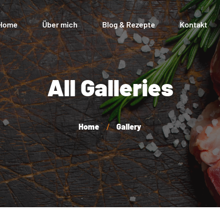
Home
Über mich
Blog & Rezepte
Kontakt
Mein K
All Galleries
Zahlun
Versan
Home
Gallery
Widerr
AGB