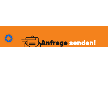
Anfrage
senden!
Du möchtest mit mir eine Kooperation eingehen
oder hast sonstige Fragen rund um das Thema
BBQ? Sende mir deine Anfrage und ich melde mich
in Kürze bei dir!